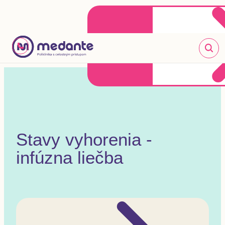
Klientske centrum
Objednať sa online
+421 2 20 302 303
Stavy vyhorenia -
infúzna liečba