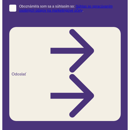
Oboznámil/a som sa a súhlasím so:
Súhlas so spracúvaním
osobných údajov na marketingové účely
.
Odoslať