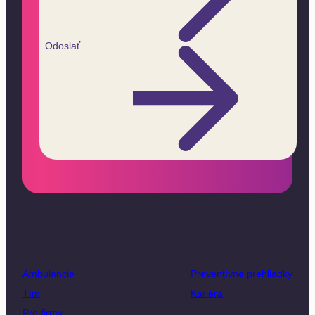
Odoslať
Ambulancie
Preventívne prehliadky
Tím
Kariéra
Pre firmy