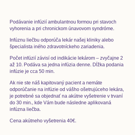
Podávanie infúzií ambulantnou formou pri stavoch
vyhorenia a pri chronickom únavovom syndróme.
Infúznu liečbu odporúča lekár našej kliniky alebo
špecialista iného zdravotníckeho zariadenia.
Počet infúzií závisí od indikácie lekárom – zvyčajne 2
až 10. Podáva sa jedna infúzia denne. Dĺžka podania
infúzie je cca 50 min.
Ak nie ste náš kapitovaný pacient a nemáte
odporúčanie na infúzie od vášho ošetrujúceho lekára,
je potrebné sa objednať na
akútne vyšetrenie
v trvaní
do 30 min., kde Vám bude následne aplikovaná
infúzna liečba.
Cena akútneho vyšetrenia 40€.