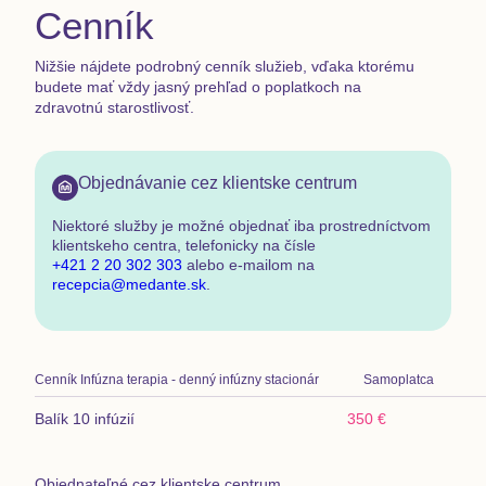
Cenník
Nižšie nájdete podrobný cenník služieb, vďaka ktorému
budete mať vždy jasný prehľad o poplatkoch na
zdravotnú starostlivosť.
Objednávanie cez klientske centrum
Niektoré služby je možné objednať
iba prostredníctvom
klientskeho centra
,
telefonicky na čísle
+421 2 20 302 303
alebo e-mailom na
recepcia@medante.sk
.
Cenník
Infúzna terapia - denný infúzny stacionár
Samoplatca
Balík 10 infúzií
350 €
Objednateľné cez klientske centrum