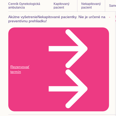
Cenník
Gynekologická
Kapitovaný
Nekapitovaný
Samo
ambulancia
pacient
pacient
Akútne vyšetrenie
Nekapitované pacientky. Nie je určené na
-
preventívnu prehliadku!
Rezervovať
termín