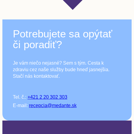
Potrebujete sa opýtať
či poradiť?
Je vám niečo nejasné? Sem s tým. Cesta k
zdraviu cez naše služby bude hneď jasnejšia.
Stačí nás kontaktovať.
Tel. č.:
+421 2 20 302 303
E-mail:
recepcia@medante.sk