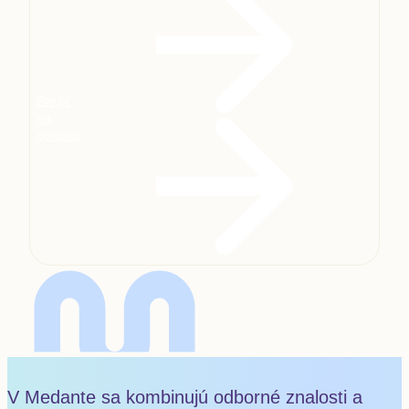
Prejsť
na
ponuku
V Medante sa kombinujú odborné znalosti a