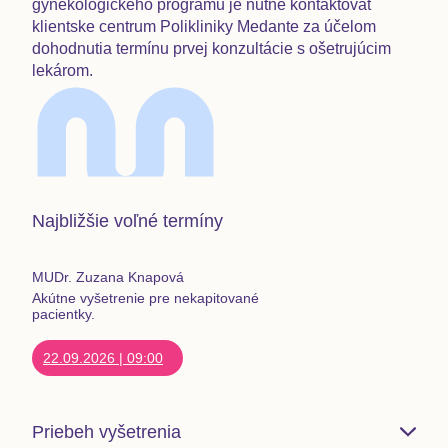
gynekologického programu je nutné kontaktovať
klientske centrum Polikliniky Medante za účelom
dohodnutia termínu prvej konzultácie s ošetrujúcim
lekárom.
Najbližšie voľné termíny
MUDr. Zuzana Knapová
Akútne vyšetrenie pre nekapitované
pacientky.
22.09.2026
|
09:00
Priebeh vyšetrenia