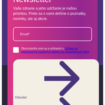
Vaše zdravie a jeho udržanie je našou
prioritou. Preto sa s vami delíme o poznatky,
novinky, ale aj akcie.
Email*
Oboznámil/a som sa a súhlasím s:
Súhlas so
spracúvaním osobných údajov na marketingové účely
.
Odoslať