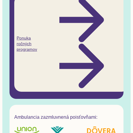
Ponuka
ročných
programov
Ambulancia zazmluvnená poisťovňami: