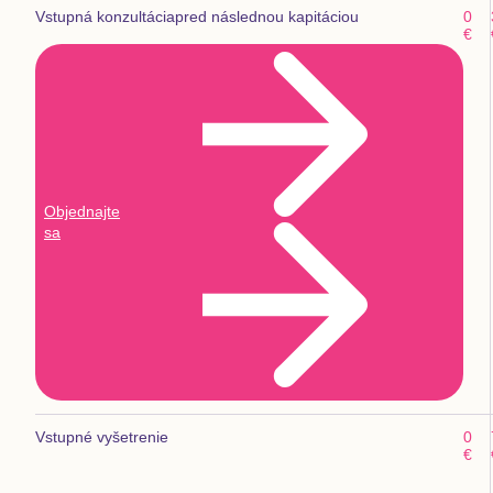
Vstupná konzultácia
pred následnou kapitáciou
0
€
Objednajte
sa
Vstupné vyšetrenie
0
€