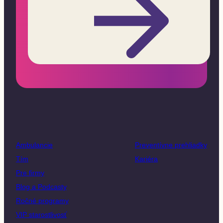
Ambulancie
Preventívne prehliadky
Tím
Kariéra
Pre firmy
Blog a Podcasty
Ročné programy
VIP starostlivosť