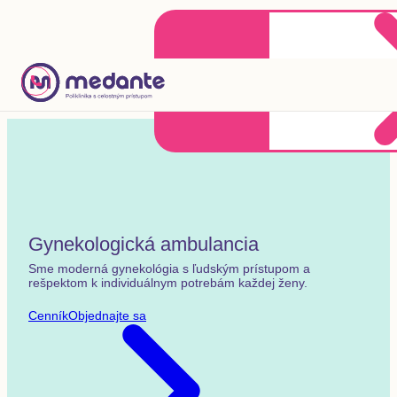
Klientske centrum
Objednať sa online
+421 2 20 302 303
Gynekologická ambulancia
Sme moderná gynekológia s ľudským prístupom a
rešpektom k individuálnym potrebám každej ženy.
Cenník
Objednajte sa