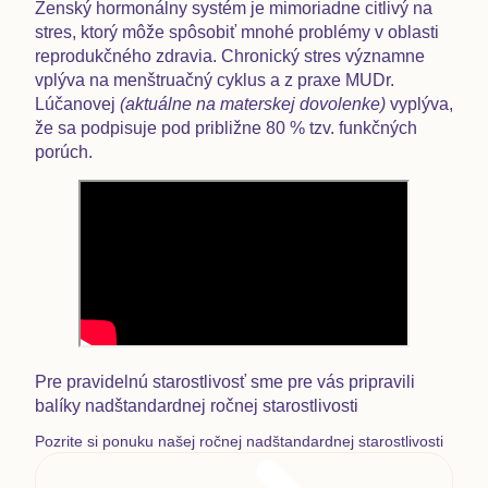
Ženský hormonálny systém je mimoriadne citlivý na
stres
, ktorý môže spôsobiť mnohé problémy v oblasti
r
eprodukčného zdravia
. Chronický stres významne
vplýva na menštruačný cyklus a z praxe MUDr.
Lúčanovej
(aktuálne na materskej dovolenke)
vyplýva,
že sa podpisuje pod približne 80 % tzv. funkčných
porúch.
Pre pravidelnú starostlivosť sme pre vás pripravili
balíky
nadštandardnej ročnej starostlivosti
Pozrite si ponuku našej ročnej nadštandardnej starostlivosti