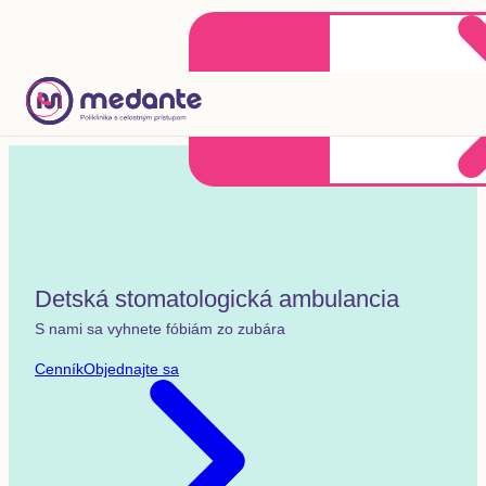
Klientske centrum
Objednať sa online
+421 2 20 302 303
Detská stomatologická ambulancia
S nami sa vyhnete fóbiám zo zubára
Cenník
Objednajte sa