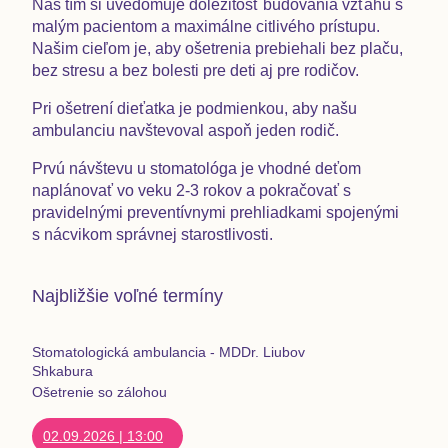
Náš tím si uvedomuje dôležitosť budovania vzťahu s
malým pacientom a maximálne citlivého prístupu.
Našim cieľom je, aby ošetrenia prebiehali
bez plaču,
bez stresu a bez bolesti
pre deti aj pre rodičov.
Pri ošetrení dieťatka je
podmienkou, aby našu
ambulanciu navštevoval aspoň jeden rodič.
Prvú návštevu
u stomatológa je vhodné deťom
naplánovať
vo veku 2-3 rokov
a pokračovať s
pravidelnými preventívnymi prehliadkami spojenými
s nácvikom správnej starostlivosti.
Najbližšie voľné termíny
Stomatologická ambulancia - MDDr. Liubov
Shkabura
Ošetrenie so zálohou
02.09.2026
|
13:00