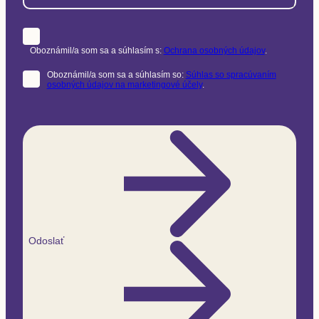
Oboznámil/a som sa a súhlasím s:
Ochrana osobných údajov
.
Oboznámil/a som sa a súhlasím so:
Súhlas so spracúvaním
osobných údajov na marketingové účely
.
Odoslať