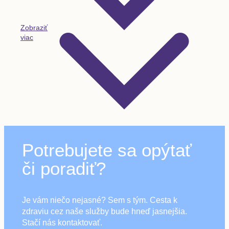
Zobraziť
viac
Potrebujete sa opýtať
či poradiť?
Je vám niečo nejasné? Sem s tým. Cesta k
zdraviu cez naše služby bude hneď jasnejšia.
Stačí nás kontaktovať.