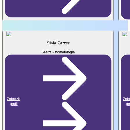
Zobraziť
Silvia Zarzor
Sestra - stomatológia
Zobraziť
Zobr
profil
pro
Zobraziť
viac