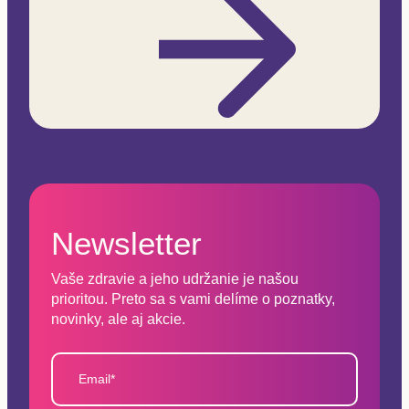
Newsletter
Vaše zdravie a jeho udržanie je našou
prioritou. Preto sa s vami delíme o poznatky,
novinky, ale aj akcie.
Email*