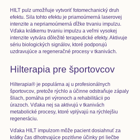
HILT pulz umožňuje vytvoriť fotomechanický druh
efektu.
Sila tohto efektu je priamoúmerná laserovej
intenzite a nepriamoúmerná dĺžke trvaniu impulzu.
Vďaka krátkemu trvaniu impulzu a veľmi vysokej
intenzite vytvára dôležité terapeutické efekty. Aktivuje
sériu biologických signálov, ktoré podporujú
uzdravujúce a regeneračné procesy v tkanivách.
Hilterapia pre športovcov
Hilterapia® je populárna aj u profesionálnych
športovcov
, pretože rýchlo a účinne odstraňuje zápaly
šliach, pomáha pri výronoch a rehabilitácii po
úrazoch. Vďaka nej sa aktivujú v tkanivách
metabolické procesy, ktoré vplývajú na rýchlejšiu
regeneráciu.
Vďaka HILT impulzom môže pacient dosiahnuť za
krátky čas dlhotrvajúce pozitívne účinky
pri liečbe