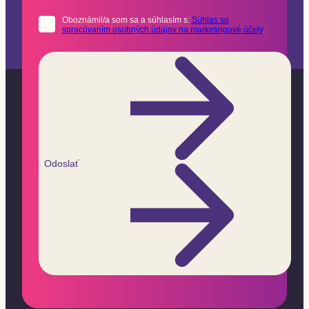
Oboznámil/a som sa a súhlasím s:
Súhlas so
spracúvaním osobných údajov na marketingové účely
.
Odoslať