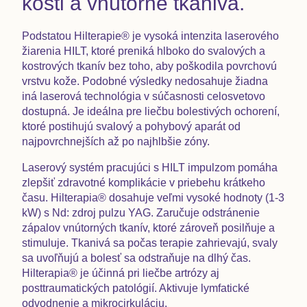
kosti a vnútorné tkanivá.
Podstatou Hilterapie® je vysoká intenzita laserového
žiarenia HILT, ktoré preniká hlboko do svalových a
kostrových tkanív bez toho, aby poškodila povrchovú
vrstvu kože. Podobné výsledky nedosahuje žiadna
iná laserová technológia v súčasnosti celosvetovo
dostupná. Je ideálna pre liečbu bolestivých ochorení,
ktoré postihujú svalový a pohybový aparát od
najpovrchnejších až po najhlbšie zóny.
Laserový systém pracujúci s HILT impulzom
pomáha
zlepšiť zdravotné komplikácie v priebehu krátkeho
času. Hilterapia® dosahuje veľmi vysoké hodnoty (1-3
kW) s Nd: zdroj pulzu YAG. Zaručuje odstránenie
zápalov vnútorných tkanív, ktoré zároveň posilňuje a
stimuluje. Tkanivá sa počas terapie zahrievajú, svaly
sa uvoľňujú a bolesť sa odstraňuje na dlhý čas.
Hilterapia® je účinná pri liečbe artrózy aj
posttraumatických patológií. Aktivuje lymfatické
odvodnenie a mikrocirkuláciu.