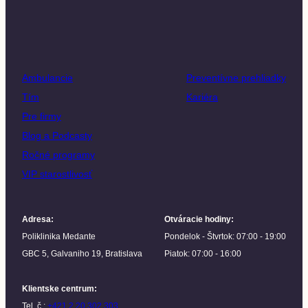
Ambulancie
Preventívne prehliadky
Tím
Kariéra
Pre firmy
Blog a Podcasty
Ročné programy
VIP starostlivosť
Adresa
:
Otváracie hodiny
:
Poliklinika Medante
Pondelok - Štvrtok: 07:00 - 19:00
GBC 5, Galvaniho 19, Bratislava
Piatok: 07:00 - 16:00
Klientske centrum
:
Tel. č.:
+421 2 20 302 303