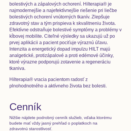
bolestivých a zápalových ochorení. Hilterapia® je
najmodernejšie a najefektívnejšie riešenie pri liečbe
bolestivých ochorení vnútorných tkanív. Zlepšuje
zdravotný stav a tým prispieva k skvalitneniu života.
Efektívne odstraňuje bolestivé symptómy a problémy v
kĺbovej mobilite. Citeľné výsledky sa ukazujú už po
prvej aplikácii a pacient pociťuje výraznú úľavu.
Intenzita a energetický dopad impulzu HILT majú
analgetické, protizápalové a proti edémové účinky,
ktoré výrazne podporujú zotavenie a regeneráciu
tkaniva.
Hilterapia® vracia pacientom radosť
z
plnohodnotného a aktívneho života bez bolesti.
Cenník
Nižšie nájdete podrobný cenník služieb, vďaka ktorému
budete mať vždy jasný prehľad o poplatkoch na
zdravotnú starostlivosť.