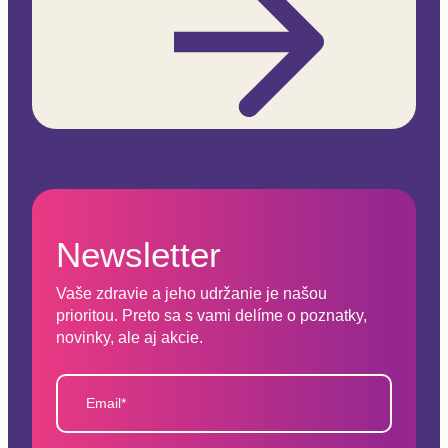
Newsletter
Vaše zdravie a jeho udržanie je našou
prioritou. Preto sa s vami delíme o poznatky,
novinky, ale aj akcie.
Email*