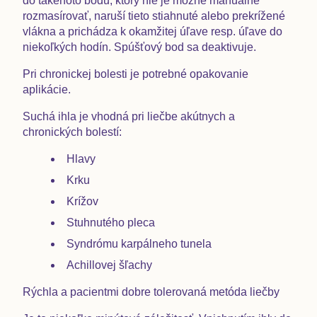
do takéhoto bodu, ktorý nie je možné manuálne
rozmasírovať, naruší tieto stiahnuté alebo prekrížené
vlákna a prichádza k okamžitej úľave resp. úľave do
niekoľkých hodín. Spúšťový bod sa deaktivuje.
Pri chronickej bolesti je potrebné
opakovanie
aplikácie.
Suchá ihla je vhodná pri liečbe akútnych a
chronických bolestí:
Hlavy
Krku
Krížov
Stuhnutého pleca
Syndrómu karpálneho tunela
Achillovej šľachy
Rýchla a pacientmi dobre tolerovaná metóda liečby