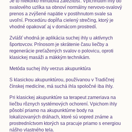
Je to niekoľko minútová záležitosť. Vpichnutím ihly do
svalového uzlíka sa obnoví normálny nervovo-svalový
prenos a zvýšené napätie v postihnutom svale sa
uvoľní. Procedúru dopĺňa cielený strečing, ktorý je
vhodné opakovať aj v domácom prostredí.
Zvlášť vhodná je aplikácia suchej ihly u aktívnych
športovcov. Prínosom je skrátenie času liečby a
regenerácie preťažených svalov o polovicu, oproti
klasickej masáži a mäkkým technikám.
Metóda suchej ihly verzus akupunktúra
S klasickou akupunktúrou, používanou v Tradičnej
čínskej medicíne, má suchá ihla spoločné iba ihly.
Pri klasickej akupunktúre sa terapeut zameriava na
liečbu rôznych systémových ochorení. Vpichom ihly
pôsobí priamo na akupunktúrne body na
lokalizovaných dráhach, ktoré sú vopred známe a
prostredníctvom ktorých sa pracuje priamo s energiou
nášho vlastného tela.