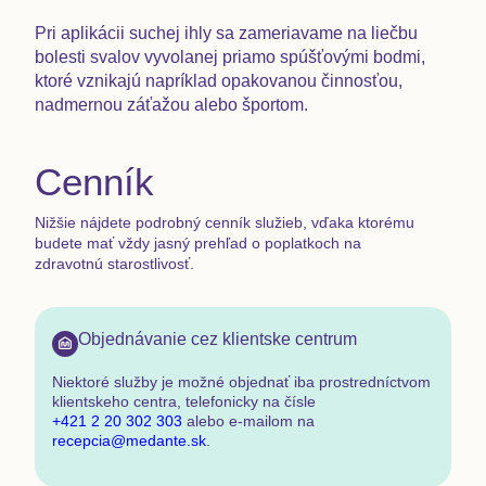
Pri aplikácii suchej ihly sa zameriavame na liečbu
bolesti svalov vyvolanej priamo spúšťovými bodmi,
ktoré vznikajú napríklad opakovanou činnosťou,
nadmernou záťažou alebo športom.
Cenník
Nižšie nájdete podrobný cenník služieb, vďaka ktorému
budete mať vždy jasný prehľad o poplatkoch na
zdravotnú starostlivosť.
Objednávanie cez klientske centrum
Niektoré služby je možné objednať
iba prostredníctvom
klientskeho centra
,
telefonicky na čísle
+421 2 20 302 303
alebo e-mailom na
recepcia@medante.sk
.