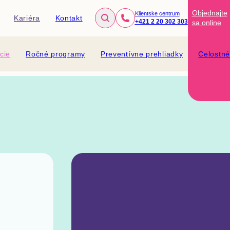
Objednajte
Klientske centrum
Kariéra
Kontakt
+421 2 20 302 303
sa
online
cie
Ročné programy
Preventívne prehliadky
Celostn