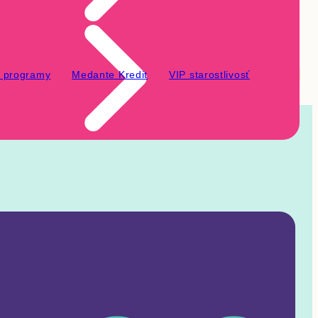
é programy
Medante Kredit
VIP starostlivosť