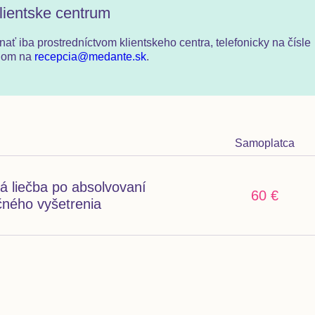
lientske centrum
dnať
iba prostredníctvom klientskeho centra
,
telefonicky na čísle
lom na
recepcia@medante.sk
.
Samoplatca
á liečba po absolvovaní
60 €
čného vyšetrenia