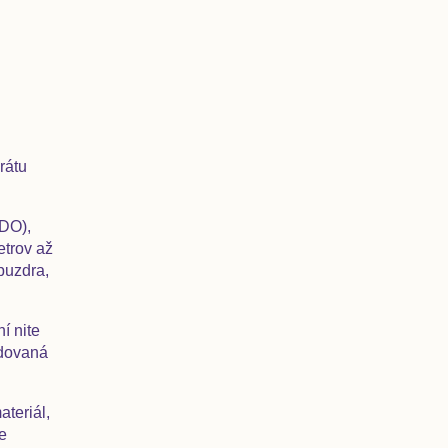
rátu
PDO),
etrov až
 puzdra,
í nite
adovaná
ateriál,
e