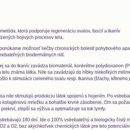
metóda, ktorá podporuje regeneráciu svalov, fascií a tkanív
dzených hojivých procesov tela.
ponúkame možnosť liečby chronických bolestí pohybového apa
rebateľných biodermálnych nití.
orej sa do tkanív zavádza biomateriál, konkrétne polydioxanon (
 telu známa látka. Nite sa zavádzajú do hĺbky niekoľkých milim
ošlo k stimulácii cieleného svalu resp. tkaniva (šľachy, kĺbneho
a nite stimulujú produkciu látok spojenú s hojením. Po vstreban
 kolagénovú mriežku a bohatšie krvné zásobenie, čím sa pož
prekrví, zlepší sa výživa a optimalizuje sa tok lymfy.
trebávajú 180 dní. Ide o 100% vstrebateľný a biologicky čistý m
O2 a O2, bez akýchkoľvek chemických látok pre telo potenciáln