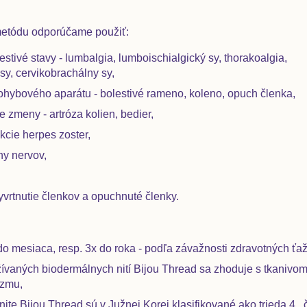
 metódu odporúčame použiť:
stivé stavy - lumbalgia, lumboischialgický sy, thorakoalgia,
sy, cervikobrachálny sy,
ohybového aparátu - bolestivé rameno, koleno, opuch členka,
 zmeny - artróza kolien, bedier,
kcie herpes zoster,
ny nervov,
vrtnutie členkov a opuchnuté členky.
do mesiaca, resp. 3x do roka - podľa závažnosti zdravotných ťaž
žívaných biodermálnych nití Bijou Thread sa zhoduje s tkanivo
izmu,
ite Bijou Thread sú v Južnej Korei klasifikované ako trieda 4 , 