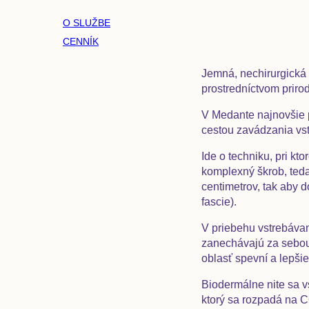
O SLUŽBE
CENNÍK
Jemná, nechirurgická 
prostredníctvom priro
V Medante najnovšie 
cestou zavádzania
vst
Ide o techniku, pri kt
komplexný škrob, teda
centimetrov, tak aby d
fascie).
V priebehu vstrebávani
zanechávajú za sebou
oblasť spevní a lepšie 
Biodermálne nite sa vs
ktorý sa rozpadá na C