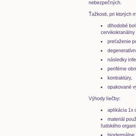
nebezpečných.
Ťažkosti, pri ktorých
dlhodobé bole
cervikokranálny 
preťaženie p
degeneratívne
následky infe
periférne obr
kontraktúry,
opakované vy
Výhody liečby:
aplikácia 1x 
materiál pou
ľudského organ
biodermálne n