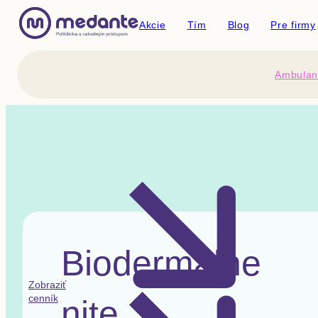
Akcie
Tím
Blog
Pre firmy
Ambulan
Biodermálne
Zobraziť
cenník
nite