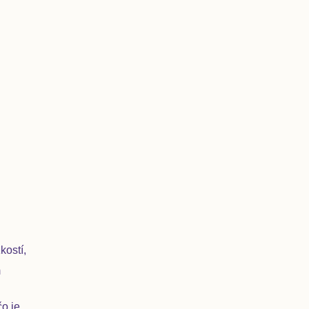
kostí,
m
čo je