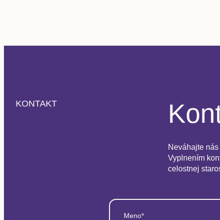
Kont
KONTAKT
Neváhajte nás 
Vyplnením kont
celostnej staro
Meno*