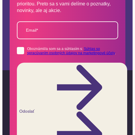
prioritou. Preto sa s vami delíme o poznatky,
novinky, ale aj akcie.
Email*
Oboznámil/a som sa a súhlasím s:
Súhlas so
spracúvaním osobných údajov na marketingové účely
.
Odoslať