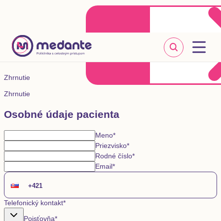
Klientske centrum
Objednať sa online
+421 2 20 302 303
Zhrnutie
Zhrnutie
Osobné údaje pacienta
Meno
*
Priezvisko
*
Rodné číslo
*
Email
*
Telefonický kontakt
*
Poisťovňa
*