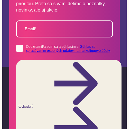
prioritou. Preto sa s vami delíme o poznatky,
novinky, ale aj akcie.
Email*
Oboznámil/a som sa a súhlasím s:
Súhlas so
spracúvaním osobných údajov na marketingové účely
.
Odoslať