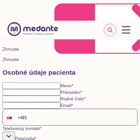
Klientske centrum
Objednať sa online
+421 2 20 302 303
Zhrnutie
Zhrnutie
Osobné údaje pacienta
Meno
*
Priezvisko
*
Rodné číslo
*
Email
*
Telefonický kontakt
*
Poisťovňa
*