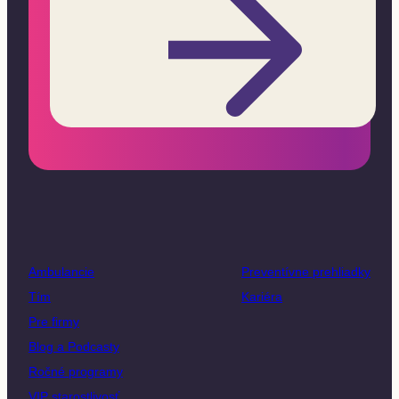
Ambulancie
Preventívne prehliadky
Tím
Kariéra
Pre firmy
Blog a Podcasty
Ročné programy
VIP starostlivosť