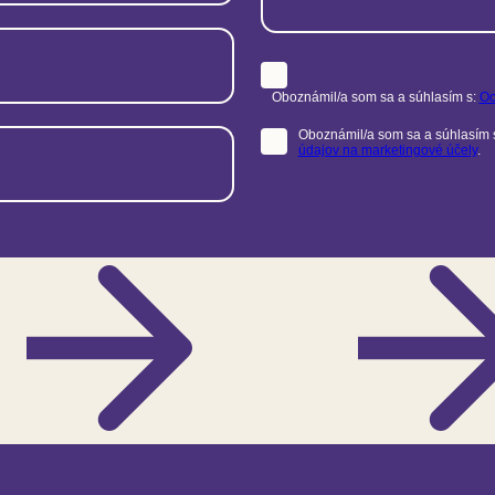
Oboznámil/a som sa a súhlasím s:
Oc
Oboznámil/a som sa a súhlasím 
údajov na marketingové účely
.