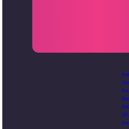
Amb
Tím
Pre 
Blo
Roč
VIP 
Pre