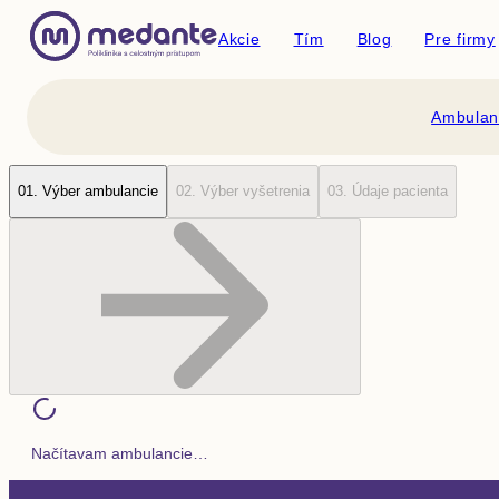
Akcie
Tím
Blog
Pre firmy
Ambulan
0
1
.
Výber ambulancie
0
2
.
Výber vyšetrenia
0
3
.
Údaje pacienta
Načítavam ambulancie…