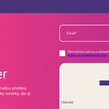
Email*
Oboznámil/a som sa a súhlasím
údajov na marketingové účely
.
er
našou prioritou.
y, novinky, ale aj
Odoslať