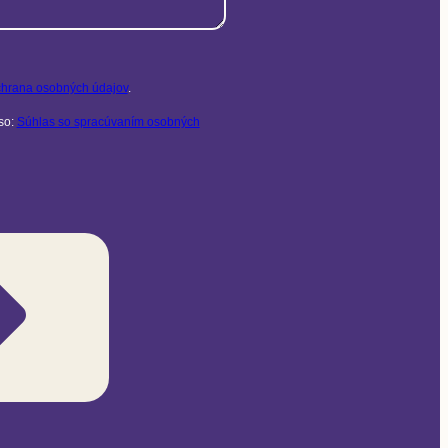
hrana osobných údajov
.
so:
Súhlas so spracúvaním osobných