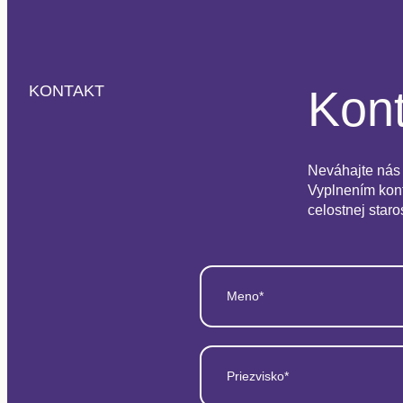
Kont
KONTAKT
Neváhajte nás 
Vyplnením kont
celostnej staro
Meno*
Priezvisko*