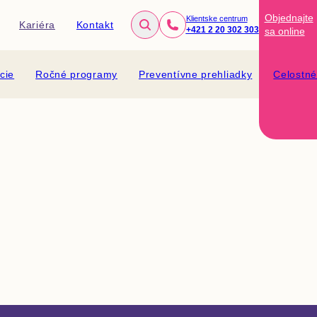
Objednajte
Klientske centrum
Kariéra
Kontakt
+421 2 20 302 303
sa
online
cie
Ročné programy
Preventívne prehliadky
Celostn