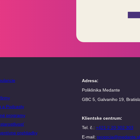
ulancie
Adresa
:
Poliklinika Medante
firmy
GBC 5, Galvaniho 19, Bratisl
g a Podcasty
né programy
Klientske centrum
:
starostlivosť
Tel. č.:
+421 2 20 302 303
ventívne prehliadky
E-mail:
recepcia@medante.s