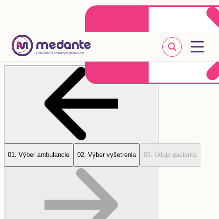
Klientske centrum
Objednať sa online
+421 2 20 302 303
0
1
.
Výber ambulancie
0
2
.
Výber vyšetrenia
0
3
.
Údaje pacienta