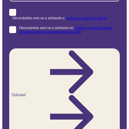
Oboznámil/a som sa a súhlasím s:
Ochrana osobných údajov
.
Oboznámil/a som sa a súhlasím so:
Súhlas so spracúvaním
osobných údajov na marketingové účely
.
Odoslať